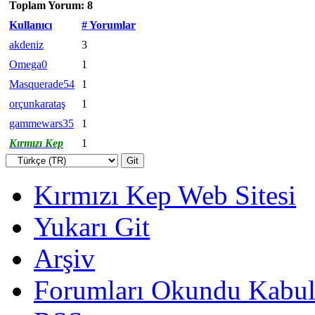
Toplam Yorum: 8
Kullanıcı
# Yorumlar
akdeniz
3
Omega0
1
Masquerade54
1
orçunkarataş
1
gammewars35
1
Kırmızı Kep
1
Kırmızı Kep Web Sitesi
Yukarı Git
Arşiv
Forumları Okundu Kabul