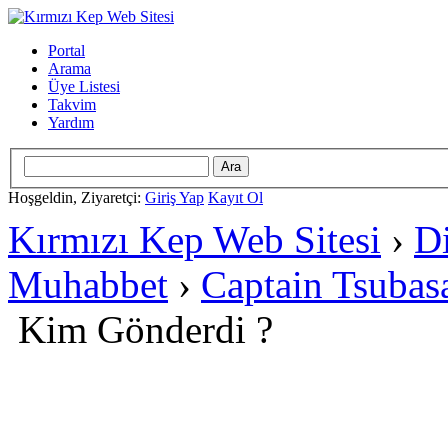
Portal
Arama
Üye Listesi
Takvim
Yardım
Hoşgeldin, Ziyaretçi:
Giriş Yap
Kayıt Ol
Kırmızı Kep Web Sitesi
›
D
Muhabbet
›
Captain Tsubas
Kim Gönderdi ?