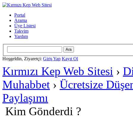
Portal
Arama
Üye Listesi
Takvim
Yardım
Hoşgeldin, Ziyaretçi:
Giriş Yap
Kayıt Ol
Kırmızı Kep Web Sitesi
›
D
Muhabbet
›
Ücretsize Düşe
Paylaşımı
Kim Gönderdi ?