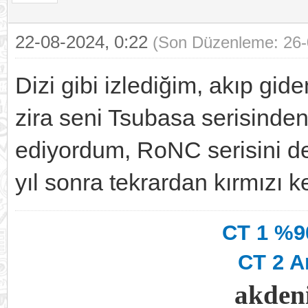
22-08-2024, 0:22
(Son Düzenleme: 26-
Dizi gibi izlediğim, akıp gid
zira seni Tsubasa serisinden
ediyordum, RoNC serisini d
yıl sonra tekrardan kırmızı ke
CT 1 %90
CT 2 A
akdeni