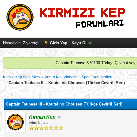
Hoşgeldin, Ziyaretçi:
Giriş Yap
Kayıt Ol
Captain Tsubasa 3 %100 Türkçe Çevirisi yayınl
Kırmızı Kep Web Sitesi
›
Kırmızı Kep Videoları
›
Spor Oyun Serileri
Captain Tsubasa III - Koutei no Chousen (Türkçe Çevirili Seri)
 - 0 oy
Captain Tsubasa III - Koutei no Chousen (Türkçe Çevirili Seri)
Kırmızı Kep
Administrator