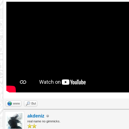
www
Bul
akdeniz
real name no gimmicks.