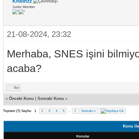
KHeinzz
Junior Member
21-08-2024, 23:32
Merhaba, SNES işini bilmiyor
acaba?
Bul
«
Önceki Konu
|
Sonraki Konu
»
Toplam (7) Sayfa:
1
2
3
4
5
…
7
Sonraki »
Konu ile
Konular