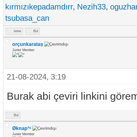
kırmızıkepadamdırr
,
Nezih33
,
oguzha
tsubasa_can
www
Bul
orçunkarataş
Junior Member
21-08-2024, 3:19
Burak abi çeviri linkini gör
Bul
Øknap²⁶
Junior Member