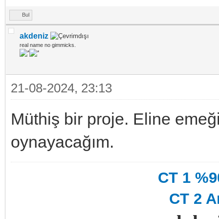
Bul
akdeniz
real name no gimmicks.
21-08-2024, 23:13
Müthiş bir proje. Eline emeğ
oynayacağım.
CT 1 %90
CT 2 A