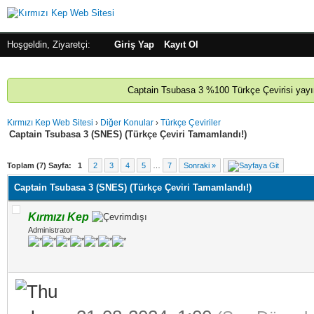
Hoşgeldin, Ziyaretçi:
Giriş Yap
Kayıt Ol
Captain Tsubasa 3 %100 Türkçe Çevirisi yayınl
Kırmızı Kep Web Sitesi
›
Diğer Konular
›
Türkçe Çeviriler
Captain Tsubasa 3 (SNES) (Türkçe Çeviri Tamamlandı!)
 - 10 oy
Toplam (7) Sayfa:
1
2
3
4
5
…
7
Sonraki »
Captain Tsubasa 3 (SNES) (Türkçe Çeviri Tamamlandı!)
Kırmızı Kep
Administrator