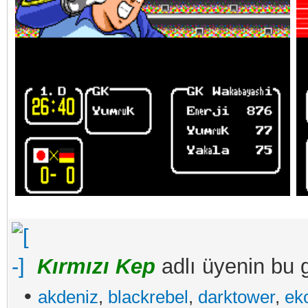
Kırmızı Kep
adlı üyenin bu g
•
akdeniz
,
blackrebel
,
darktower
,
ek