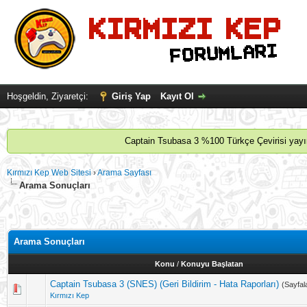
Hoşgeldin, Ziyaretçi:
Giriş Yap
Kayıt Ol
Captain Tsubasa 3 %100 Türkçe Çevirisi yayınl
Kırmızı Kep Web Sitesi
›
Arama Sayfası
Arama Sonuçları
Arama Sonuçları
Konu
/
Konuyu Başlatan
Captain Tsubasa 3 (SNES) (Geri Bildirim - Hata Raporları)
(Sayfal
Kırmızı Kep