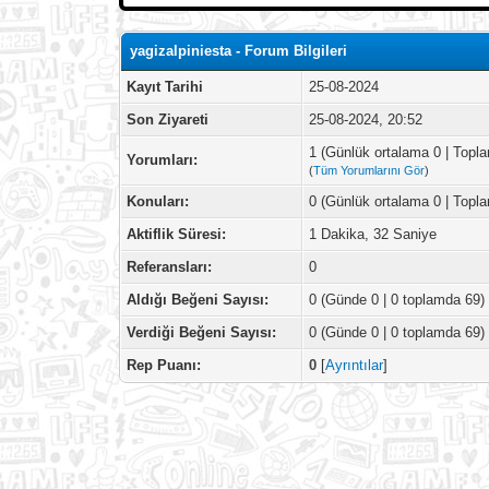
yagizalpiniesta - Forum Bilgileri
Kayıt Tarihi
25-08-2024
Son Ziyareti
25-08-2024, 20:52
1 (Günlük ortalama 0 | Topl
Yorumları:
(
Tüm Yorumlarını Gör
)
Konuları:
0 (Günlük ortalama 0 | Topl
Aktiflik Süresi:
1 Dakika, 32 Saniye
Referansları:
0
Aldığı Beğeni Sayısı:
0
(Günde 0 | 0 toplamda 69)
Verdiği Beğeni Sayısı:
0 (Günde 0 | 0 toplamda 69)
Rep Puanı:
0
[
Ayrıntılar
]