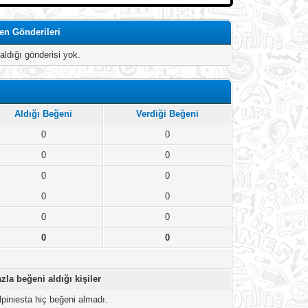
len Gönderileri
aldığı gönderisi yok.
Aldığı Beğeni
Verdiği Beğeni
0
0
0
0
0
0
0
0
0
0
0
0
zla beğeni aldığı kişiler
lpiniesta hiç beğeni almadı.