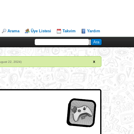
Arama
Üye Listesi
Takvim
Yardım
x
ugust 22, 2024)