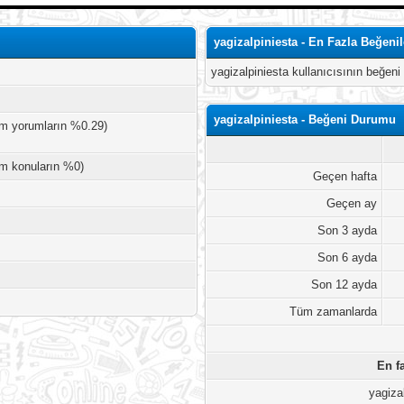
yagizalpiniesta - En Fazla Beğeni
yagizalpiniesta kullanıcısının beğeni 
yagizalpiniesta - Beğeni Durumu
am yorumların %0.29)
am konuların %0)
Geçen hafta
Geçen ay
Son 3 ayda
Son 6 ayda
Son 12 ayda
Tüm zamanlarda
En fa
yagiza