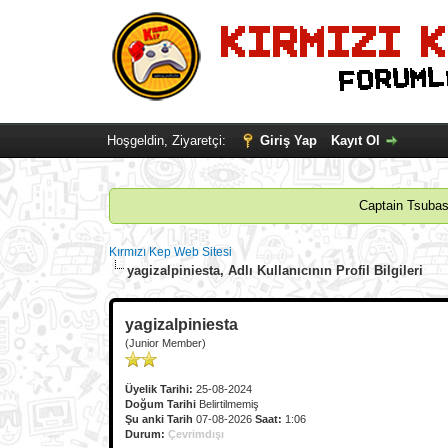
Hoşgeldin, Ziyaretçi:
Giriş Yap
Kayıt Ol
Captain Tsubasa
Kırmızı Kep Web Sitesi
yagizalpiniesta, Adlı Kullanıcının Profil Bilgileri
yagizalpiniesta
(Junior Member)
Üyelik Tarihi:
25-08-2024
Doğum Tarihi
Belirtilmemiş
Şu anki Tarih
07-08-2026
Saat:
1:06
Durum:
Çevrimdışı